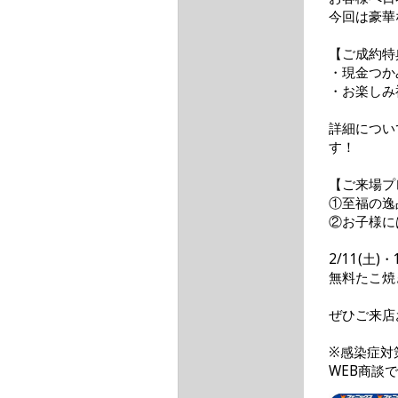
今回は豪華
【ご成約特
・現金つか
・お楽しみ
詳細につい
す！
【ご来場プ
①至福の逸
②お子様に
2/11(土)
無料たこ焼
ぜひご来店
※感染症対
WEB商談