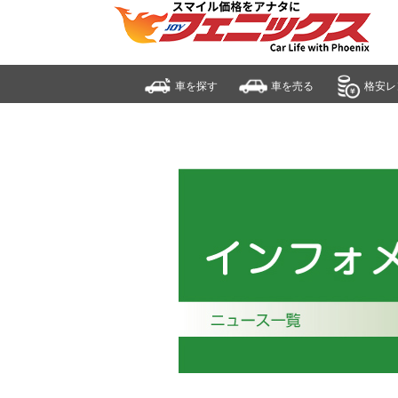
車を探す
車を売る
格安レ